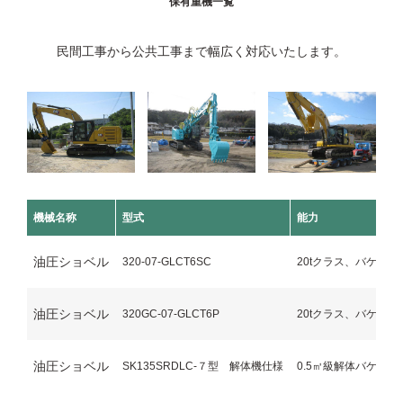
保有重機一覧
⺠間工事から公共工事まで幅広く対応いたします。
機械名称
型式
能力
油圧ショベル
320-07-GLCT6SC
20tクラス、バケット
油圧ショベル
320GC-07-GLCT6P
20tクラス、バケット
油圧ショベル
SK135SRDLC-７型 解体機仕様
0.5㎥級解体バケット