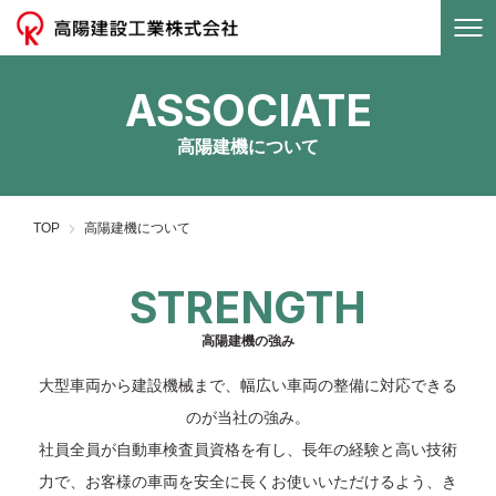
ASSOCIATE
TOPページ
高陽建機について
会社概要
高陽建設工業について
TOP
高陽建機について
高陽建機について
STRENGTH
高陽建機の強み
採用情報
大型車両から建設機械まで、幅広い車両の整備に対応できる
お知らせ
のが当社の強み。
社員全員が自動車検査員資格を有し、⻑年の経験と高い技術
お問い合わせ
力で、
お客様の車両を安全に⻑くお使いいただけるよう、き